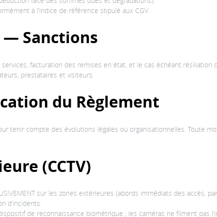
 (déduction faite des sommes dues et dégradations).
ormément à l’indice de référence stipulé aux CGV.
 — Sanctions
rvices, facturation des remises en état, et le cas échéant résiliation d
eurs, prestataires et visiteurs.
ication du Règlement
ur tenir compte des évolutions légales ou organisationnelles. Toute mo
ieure (CCTV)
USIVEMENT sur les zones extérieures (abords immédiats des accès, parki
on d’incidents.
ispositif de reconnaissance biométrique ; les caméras ne filment pas l’in