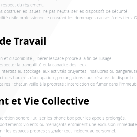
au respect du règlement.
s obstruer les issues, ne pas neutraliser les dispositifs de sécurité.
ilité civile professionnelle couvrant les dommages causés à des tiers. 
 de Travail
t disponibilité ; libérer l’espace propre à la fin de l’usage.
specter la tranquillité et la capacité des lieux.
s ; interdits au stockage, aux activités bruyantes, insalubres ou danger
ect des horaires d’occupation ; prolongations sous réserve de disponibilit
res ; chacun veille à la propreté ; interdiction de fumer dans l’immeubl
 et Vie Collective
iscrétion sonore ; utiliser les phone box pour les appels prolongés.
omportements violents ou menaçants entraînent une exclusion immédiate
ir les espaces propres ; signaler tout incident au personnel.