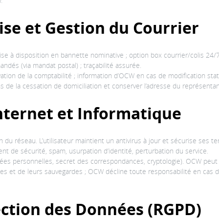
.
ise et Gestion du Courrier
ise à disposition en bannette nominative ; option box courrier/colis 24/
ndés (via mandat postal) ; traçabilité assurée.
ation de la comptabilité ; information d’OCW en cas de modification statut
s de la cessation de domiciliation et conserver l’adresse du représentant 
Internet et Informatique
on du réseau. L’utilisateur maintient un antivirus à jour et sécurise ses t
ent de sécurité, spam, usurpation d’identité, perturbation du service.
nnées personnelles, secret des correspondances, cryptologie). OCW peut s
nées et de leurs sauvegardes ; OCW décline toute responsabilité en cas 
tection des Données (RGPD)