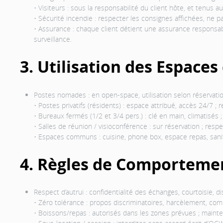
• Visiteurs : sous la responsabilité du client hôte, et tenus 
• Sécurité incendie : respecter les consignes affichées, ne pa
• Assurance : chaque client détient une assurance responsab
surveillance.
3. Utilisation des Espaces
Postes nomades : en open-space, utilisation selon réservation e
• Postes privatifs (résidents) : espace attribué, accès 24/7 ; re
• Bureaux fermés (1/2 et 3/4 pers.) : clé en main, climatisé
• Salles de réunion / visioconférence : sur réservation ; resp
• Espaces communs : cuisine, phone box, espace repas, sanitai
4. Règles de Comportement
Respect d’autrui : confidentialité des échanges, courtoisie, d
• Zéro tolérance : propos discriminatoires, harcèlement, c
• Boissons/repas : autorisés dans les zones prévues ; mainten