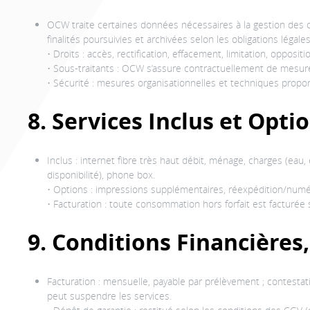
OCW traite certaines données nécessaires à la gestion des co
finalités poursuivies et archivées selon les obligations légales
• Droits : accès, rectification, effacement, limitation, opposi
• Sous-traitants : OCW s’assure contractuellement de mesur
• Sécurité : mesures organisationnelles et techniques propo
8. Services Inclus et Opti
Inclus : internet fibre très haut débit, ménage, charges (eau,
disponibilité), phone box.
• Options : impressions supplémentaires, réexpédition/numéris
• Facturation : toute consommation hors forfait est facturée s
9. Conditions Financières
Facturation : mensuelle, payable par prélèvement ; contesta
peut suspendre les services.