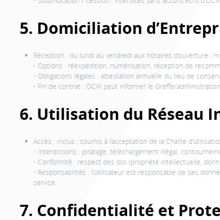
• Sous-location / cession : interdites sans accord écrit d’OCW
5. Domiciliation d’Entrepr
Réception : du lundi au vendredi aux horaires d’ouverture ; m
• Options : réexpédition, numérisation, réception de recomma
• Obligations légales : attestation annuelle du lieu de conserv
• Fin de contrat : OCW peut informer le Greffe/administration
6. Utilisation du Réseau 
Accès : inclus ; soumis à l’acceptation de la Charte d’utilisati
• Interdictions : piratage, téléchargement illégal, contournem
• Conformité : respect des lois (propriété intellectuelle, do
• Responsabilités : l’utilisateur est responsable de ses don
service.
7. Confidentialité et Pro