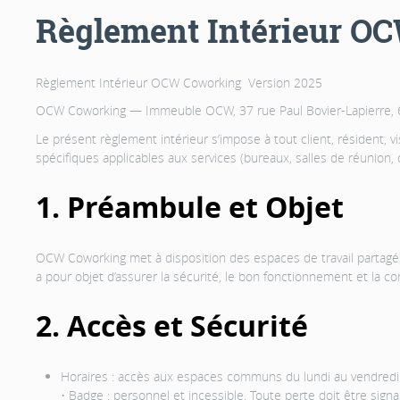
Règlement Intérieur O
Règlement Intérieur OCW Coworking Version 2025
OCW Coworking — Immeuble OCW, 37 rue Paul Bovier-Lapierre, 
Le présent règlement intérieur s’impose à tout client, résident, 
spécifiques applicables aux services (bureaux, salles de réunion, d
1. Préambule et Objet
OCW Coworking met à disposition des espaces de travail partagés e
a pour objet d’assurer la sécurité, le bon fonctionnement et la con
2. Accès et Sécurité
Horaires : accès aux espaces communs du lundi au vendredi 
• Badge : personnel et incessible. Toute perte doit être si