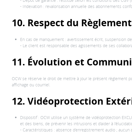
• Dépôt de garantie : restitué selon les conditions des CGV
• Indexation : revalorisation annuelle des abonnements conf
10. Respect du Règlement
En cas de manquement : avertissement écrit, suspension de se
• Le client est responsable des agissements de ses collaborat
11. Évolution et Commun
OCW se réserve le droit de mettre à jour le présent règlement po
affichage ou courriel.
12. Vidéoprotection Extér
Dispositif : OCW utilise un système de vidéoprotection EXCL
et des biens, de prévenir les intrusions et d’aider à l’élucidati
• Caractéristiques : absence d’enregistrement audio ; aucun d