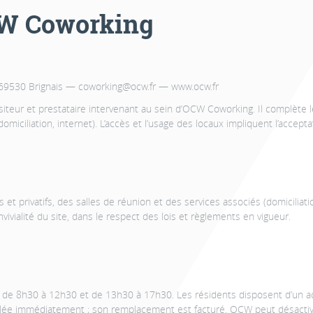
CW Coworking
69530 Brignais — coworking@ocw.fr — www.ocw.fr
visiteur et prestataire intervenant au sein d’OCW Coworking. Il complète
omiciliation, internet). L’accès et l’usage des locaux impliquent l’accep
t privatifs, des salles de réunion et des services associés (domiciliati
vivialité du site, dans le respect des lois et règlements en vigueur.
de 8h30 à 12h30 et de 13h30 à 17h30. Les résidents disposent d’un ac
gnalée immédiatement ; son remplacement est facturé. OCW peut désactiv