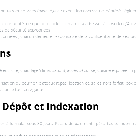
ntrats et services (base légale : exécution contractuelle/intérêt légi
.
tion, portabilité lorsque applicable ; demande à adresser à coworking@ocw.
es de sécurité appropriées.
rtionnées ; chacun demeure responsable de la confidentialité de ses p
ons
 électricité, chauffage/climatisation), accès sécurisé, cuisine équipée, i
ation du courrier, plateaux repas, location de salles hors forfait, box c
elon le tarif en vigueur.
, Dépôt et Indexation
tion à formuler sous 30 jours. Retard de paiement : pénalités et inde