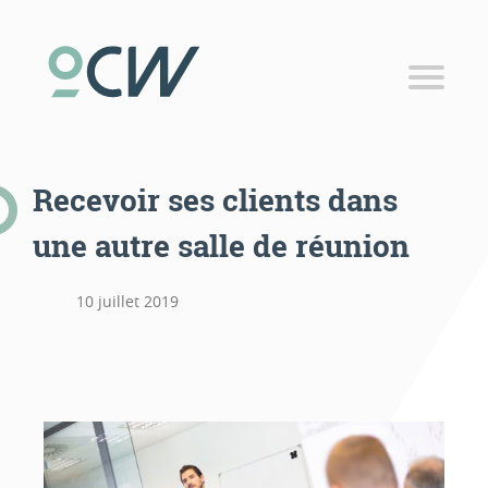
Coworking
Espaces coworking
Tarifs coworking
Recevoir ses clients dans
Bureau privatif
une autre salle de réunion
Salle de réunion
Domiciliation d’entreprise
10 juillet 2019
Publicité locale
RÉSERVER
Panier