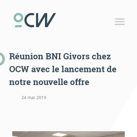
Coworking
Espaces coworking
Tarifs coworking
Réunion BNI Givors chez
Bureau privatif
OCW avec le lancement de
Salle de réunion
notre nouvelle offre
Domiciliation d’entreprise
Publicité locale
24 mai 2019
RÉSERVER
Panier