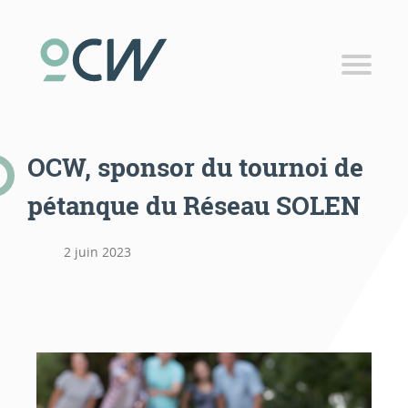
Coworking
Espaces coworking
Tarifs coworking
OCW, sponsor du tournoi de
Bureau privatif
pétanque du Réseau SOLEN
Salle de réunion
Domiciliation d’entreprise
2 juin 2023
Publicité locale
RÉSERVER
Panier